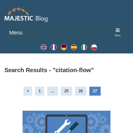
Menu
Menu
Search Results - "citation-flow"
1
...
25
26
27