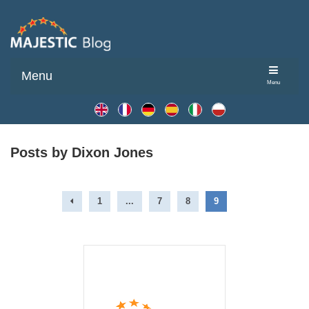
Menu
Menu
Posts by Dixon Jones
1
...
7
8
9