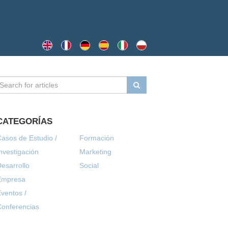
CATEGORÍAS
asos de Estudio /
Formación
nvestigación
Marketing
esarrollo
Social
Empresa
ventos /
onferencias