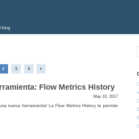
l blog
2
3
4
C
ramienta: Flow Metrics History
I
May 10, 2017
D
na nueva herramienta! La Flow Metrics History te permite
E
C