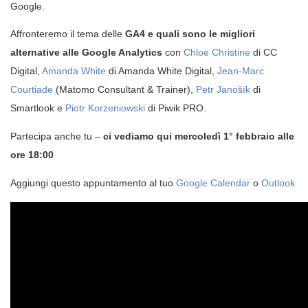
Google.
Affronteremo il tema delle
GA4 e quali sono le migliori
alternative alle Google Analytics
con
Chloe Christine
di CC
Digital,
Amanda White
di Amanda White Digital,
Jean-Marc
Courtiade
(Matomo Consultant & Trainer),
Petr Janošík
di
Smartlook e
Piotr Korzeniowski
di Piwik PRO.
Partecipa anche tu –
ci vediamo qui mercoledì 1° febbraio alle
ore 18:00
Aggiungi questo appuntamento al tuo
Google Calendar
o
Outlook