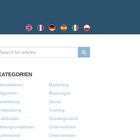
KATEGORIEN
ktualisieren
Marketing
llgemein
Meinungen
usbildung
Social
ntwicklung
Training
allstudien
Uncategorized
intergrundwissen
Unternehmen
Kommentar
Unternehmen