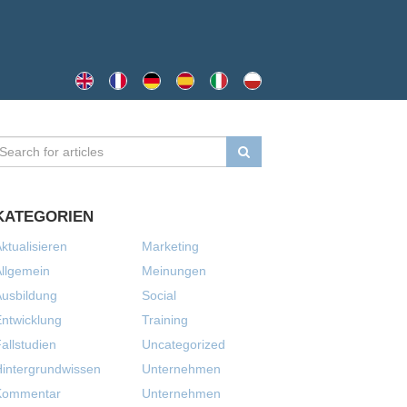
KATEGORIEN
ktualisieren
Marketing
llgemein
Meinungen
usbildung
Social
ntwicklung
Training
allstudien
Uncategorized
intergrundwissen
Unternehmen
Kommentar
Unternehmen