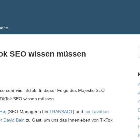
seite
kTok SEO wissen müssen
A
 so sehr wie TikTok. In dieser Folge des Majestic SEO
A
r TikTok SEO wissen müssen.
A
E
Høj
(SEO-Managerin bei
TRANSACT
) und
Isa Lavahun
F
er
David Bain
zu Gast, um uns das Innenleben von TikTok
H