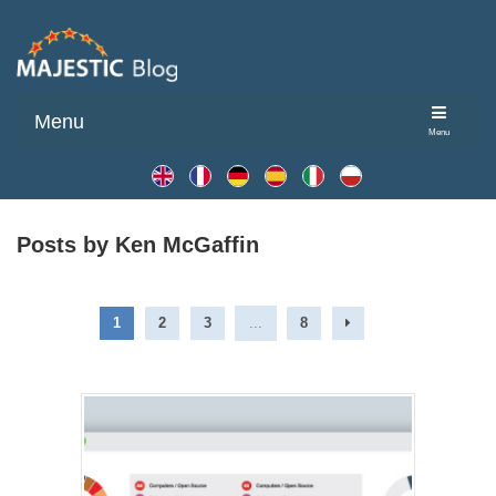
Menu
Menu
Posts by Ken McGaffin
1
2
3
...
8