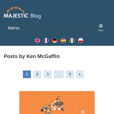
Menu
Menu
Posts by Ken McGaffin
1
2
3
...
5