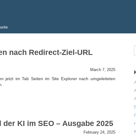
seite
en nach Redirect-Ziel-URL
March 7, 2025
n jetzt im Tab Seiten im Site Explorer nach umgeleiteten
A
n
A
A
E
F
d der KI im SEO – Ausgabe 2025
H
February 24, 2025