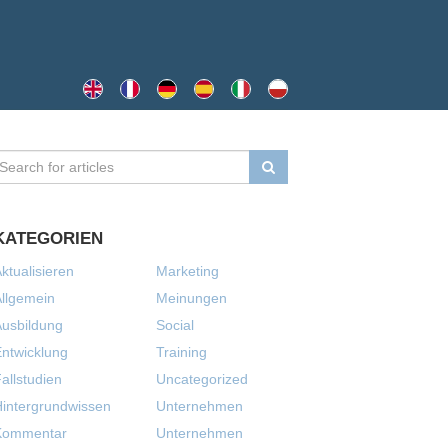
KATEGORIEN
ktualisieren
Marketing
llgemein
Meinungen
usbildung
Social
ntwicklung
Training
allstudien
Uncategorized
intergrundwissen
Unternehmen
Kommentar
Unternehmen