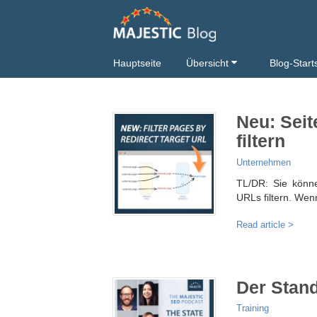
Hauptseite
Übersicht
Blog-Start
Neu: Seit
filtern
Unternehmen
TL/DR: Sie könne
URLs filtern. Wen
Read article >
Der Stan
Training