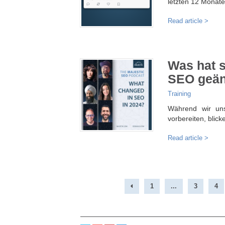
letzten 12 Monat
Read article >
Was hat s
SEO geän
Training
Während wir un
vorbereiten, blick
Read article >
1
...
3
4