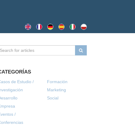
CATEGORÍAS
asos de Estudio /
Formación
nvestigación
Marketing
esarrollo
Social
Empresa
ventos /
onferencias