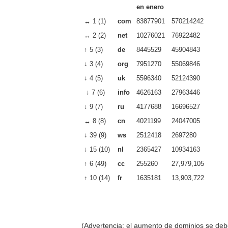
en enero
↔ 1 (1)
com
83877901
570214242
↔ 2 (2)
net
10276021
76922482
↑ 5 (3)
de
8445529
45904843
↓ 3 (4)
org
7951270
55069846
↓ 4 (5)
uk
5596340
52124390
↓ 7 (6)
info
4626163
27963446
↓ 9 (7)
ru
4177688
16696527
↔ 8 (8)
cn
4021199
24047005
↓ 39 (9)
ws
2512418
2697280
↓ 15 (10)
nl
2365427
10934163
↑ 6 (49)
cc
255260
27,979,105
↑ 10 (14)
fr
1635181
13,903,722
(Advertencia: el aumento de dominios se deb