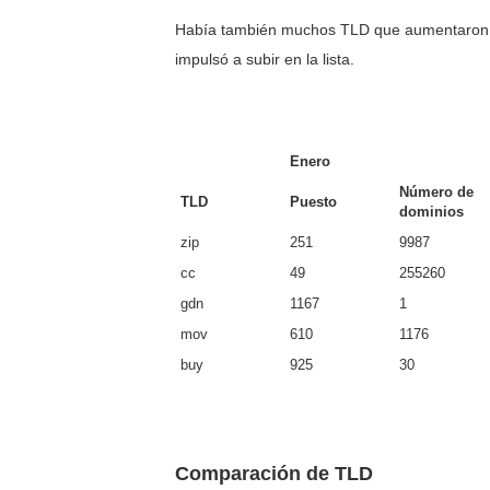
Había también muchos TLD que aumentaron su
impulsó a subir en la lista.
Enero
Número de
TLD
Puesto
dominios
zip
251
9987
cc
49
255260
gdn
1167
1
mov
610
1176
buy
925
30
Comparación de TLD