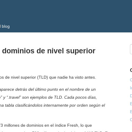
l blog
 dominios de nivel superior
 de nivel superior (TLD) que nadie ha visto antes.
C
I
 aparece detrás del último punto en el nombre de un
D
p” y “.travel” son ejemplos de TLD. Cada pocos días,
una tabla clasificándolos internamente por orden según el
E
C
3 millones de dominios en el índice Fresh, lo que