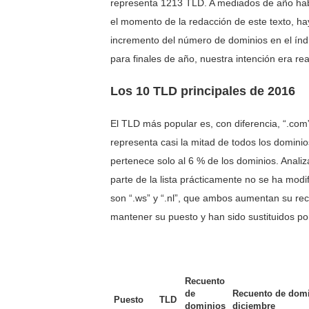
representa 1213 TLD. A mediados de año ha
el momento de la redacción de este texto, ha
incremento del número de dominios en el índi
para finales de año, nuestra intención era r
Los 10 TLD principales de 2016
El TLD más popular es, con diferencia, “.com
representa casi la mitad de todos los domini
pertenece solo al 6 % de los dominios. Anali
parte de la lista prácticamente no se ha mod
son “.ws” y “.nl”, que ambos aumentan su re
mantener su puesto y han sido sustituidos por “
Recuento
de
Recuento de domi
Puesto
TLD
dominios
diciembre