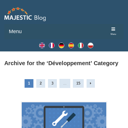
Menu
Menu
Archive for the ‘Développement’ Category
1
2
3
...
15