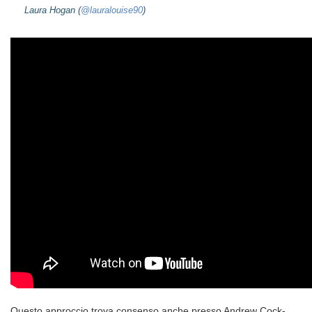
Laura Hogan (
@lauralouise90
)
Questo approccio trova consenso anche presso Andrew Cock-