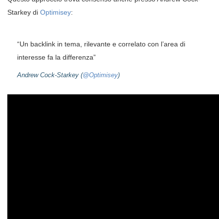
Starkey di
Optimisey
:
“Un backlink in tema, rilevante e correlato con l’area di
interesse fa la differenza”
Andrew Cock-Starkey (
@Optimisey
)