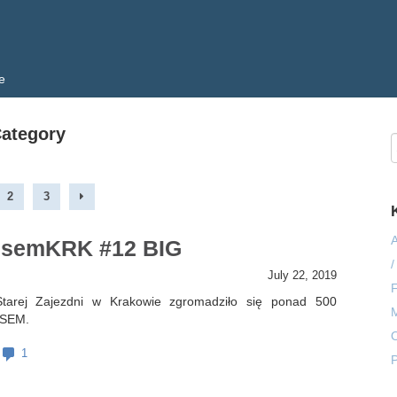
e
Category
2
3
A
z semKRK #12 BIG
/
July 22, 2019
tarej Zajezdni w Krakowie zgromadziło się ponad 500
M
 SEM.
O
1