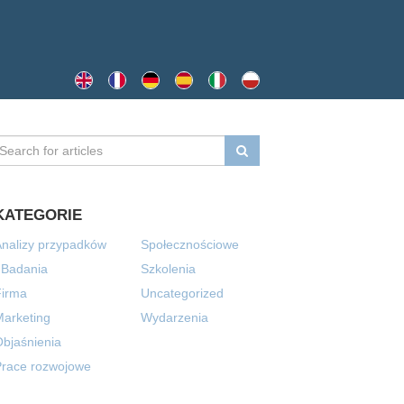
KATEGORIE
nalizy przypadków
Społecznościowe
 Badania
Szkolenia
Firma
Uncategorized
arketing
Wydarzenia
bjaśnienia
Prace rozwojowe