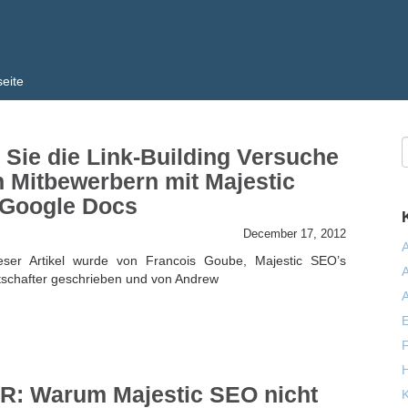
seite
 Sie die Link-Building Versuche
 Mitbewerbern mit Majestic
Google Docs
December 17, 2012
A
eser Artikel wurde von Francois Goube, Majestic SEO’s
A
tschafter geschrieben und von Andrew
A
E
F
H
PR: Warum Majestic SEO nicht