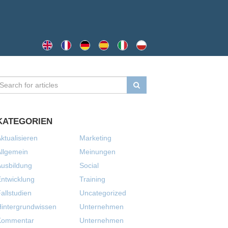
KATEGORIEN
ktualisieren
Marketing
llgemein
Meinungen
usbildung
Social
ntwicklung
Training
allstudien
Uncategorized
intergrundwissen
Unternehmen
Kommentar
Unternehmen