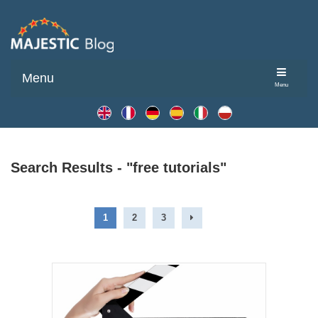
Menu
Menu
Search Results - "free tutorials"
1
2
3