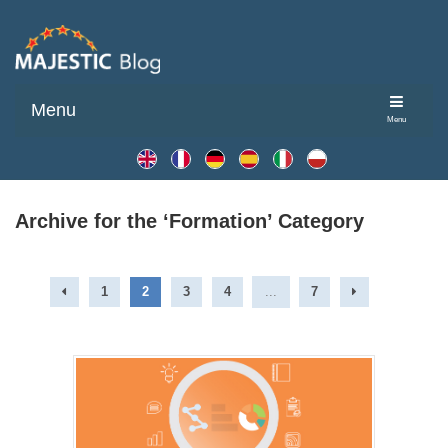
Menu
Menu
Archive for the ‘Formation’ Category
1
2
3
4
...
7