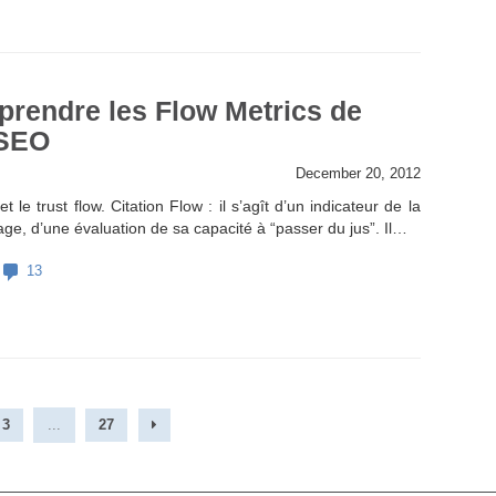
rendre les Flow Metrics de
 SEO
December 20, 2012
et le trust flow. Citation Flow : il s’agît d’un indicateur de la
age, d’une évaluation de sa capacité à “passer du jus”. Il…
13
3
...
27