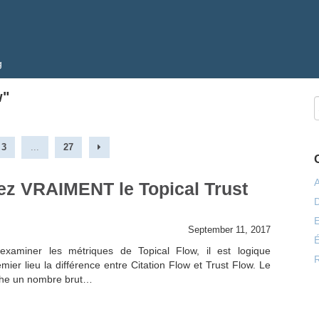
g
w"
3
...
27
z VRAIMENT le Topical Trust
E
September 11, 2017
É
examiner les métriques de Topical Flow, il est logique
mier lieu la différence entre Citation Flow et Trust Flow. Le
iche un nombre brut…