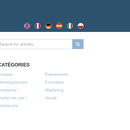
CATÉGORIES
Analyse
Evénements
Développement
Formation
ntreprise
Marketing
tudes de cas /
Social
Recherche