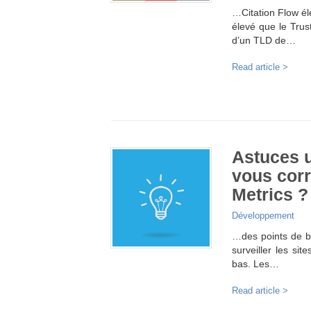
…Citation Flow él
élevé que le Trus
d’un TLD de…
Read article >
Astuces ut
vous cor
Metrics ?
Développement
…des points de bo
surveiller les sit
bas. Les…
Read article >