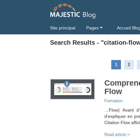
Site principal
Pages
Accueil Blo
Search Results - "citation-flo
1
2
Comprene
Flow
Formation
…Flow) Avant d’
d’expliquer en pre
Citation Flow aff
Read article >