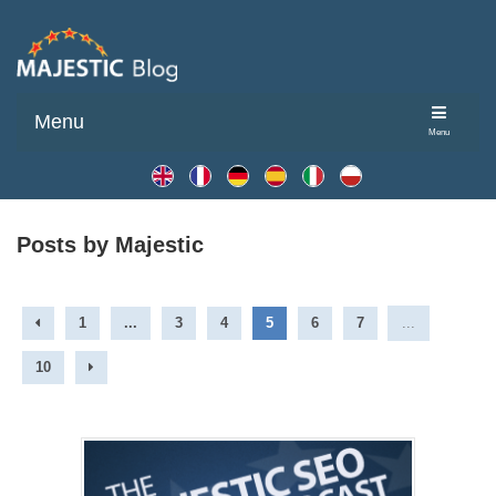
Menu
Menu
Posts by Majestic
1
...
3
4
5
6
7
...
10