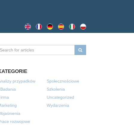
KATEGORIE
nalizy przypadków
Społecznościowe
 Badania
Szkolenia
Firma
Uncategorized
arketing
Wydarzenia
bjaśnienia
Prace rozwojowe