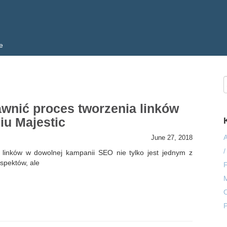
e
awnić proces tworzenia linków
iu Majestic
A
June 27, 2018
/
 linków w dowolnej kampanii SEO nie tylko jest jednym z
spektów, ale
M
O