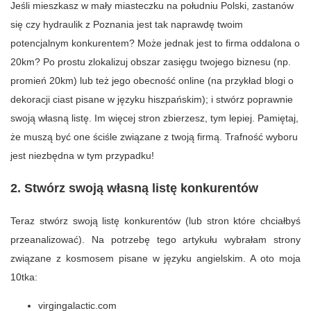
Jeśli mieszkasz w mały miasteczku na południu Polski, zastanów
się czy hydraulik z Poznania jest tak naprawdę twoim
potencjalnym konkurentem? Może jednak jest to firma oddalona o
20km? Po prostu zlokalizuj obszar zasięgu twojego biznesu (np.
promień 20km) lub też jego obecność online (na przykład blogi o
dekoracji ciast pisane w języku hiszpańskim); i stwórz poprawnie
swoją własną listę. Im więcej stron zbierzesz, tym lepiej. Pamiętaj,
że muszą być one ściśle związane z twoją firmą. Trafność wyboru
jest niezbędna w tym przypadku!
2. Stwórz swoją własną listę konkurentów
Teraz stwórz swoją listę konkurentów (lub stron które chciałbyś
przeanalizować). Na potrzebę tego artykułu wybrałam strony
związane z kosmosem pisane w języku angielskim. A oto moja
10tka:
virgingalactic.com