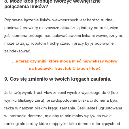
8. Może ktoś próbuje tworzyć wewnętrzne
połączenia linków?
Poprawne łączenie linków wewnętrznych jest bardzo trudne,
ponieważ crawlery nie zawsze aktualizują indexy od razu, więc
jeśli domena próbuje manipulować swoimi linkami wewnętrznymi,
może to zająć robotom trochę czasu i pracy by je poprawnie
zaindeksować.
…a teraz czynniki, które mogą mieć największy wpływ
na huśtawki Trust lub Citation Flow:
9. Cos się zmieniło w twoich kręgach zaufania.
Jeśli twój wynik Trust Flow zmienił wynik z wysokiego do 0 (lub
wyniku bliskiego zeru), prawdopodobnie bliska ci domena była
także w naszym bliskim kręgu zaufania. Jeśli jesteś ugruntowaną
w Internecie domeną, miałoby to minimalny wpływ na twoje
rankingi ale strony które mają tylko kilka domen referujących od