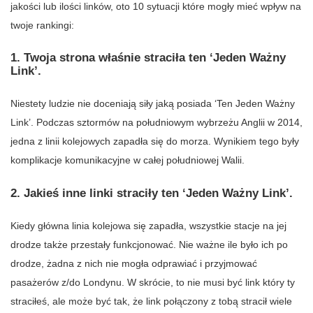
jakości lub ilości linków, oto 10 sytuacji które mogły mieć wpływ na
twoje rankingi:
1. Twoja strona właśnie straciła ten ‘Jeden Ważny
Link’.
Niestety ludzie nie doceniają siły jaką posiada ‘Ten Jeden Ważny
Link’. Podczas sztormów na południowym wybrzeżu Anglii w 2014,
jedna z linii kolejowych zapadła się do morza. Wynikiem tego były
komplikacje komunikacyjne w całej południowej Walii.
2. Jakieś inne linki straciły ten ‘Jeden Ważny Link’.
Kiedy główna linia kolejowa się zapadła, wszystkie stacje na jej
drodze także przestały funkcjonować. Nie ważne ile było ich po
drodze, żadna z nich nie mogła odprawiać i przyjmować
pasażerów z/do Londynu. W skrócie, to nie musi być link który ty
straciłeś, ale może być tak, że link połączony z tobą stracił wiele