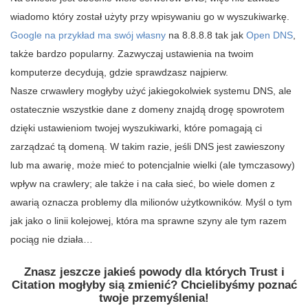
wiadomo który został użyty przy wpisywaniu go w wyszukiwarkę.
Google na przykład ma swój własny
na 8.8.8.8 tak jak
Open DNS
,
także bardzo popularny. Zazwyczaj ustawienia na twoim
komputerze decydują, gdzie sprawdzasz najpierw.
Nasze crwawlery mogłyby użyć jakiegokolwiek systemu DNS, ale
ostatecznie wszystkie dane z domeny znajdą drogę spowrotem
dzięki ustawieniom twojej wyszukiwarki, które pomagają ci
zarządzać tą domeną. W takim razie, jeśli DNS jest zawieszony
lub ma awarię, może mieć to potencjalnie wielki (ale tymczasowy)
wpływ na crawlery; ale także i na cała sieć, bo wiele domen z
awarią oznacza problemy dla milionów użytkowników. Myśl o tym
jak jako o linii kolejowej, która ma sprawne szyny ale tym razem
pociąg nie działa…
Znasz jeszcze jakieś powody dla których Trust i
Citation mogłyby sią zmienić? Chcielibyśmy poznać
twoje przemyślenia!