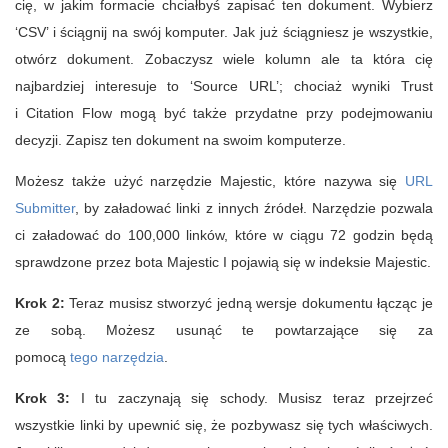
cię, w jakim formacie chciałbyś zapisać ten dokument. Wybierz
‘CSV’ i ściągnij na swój komputer. Jak już ściągniesz je wszystkie,
otwórz dokument. Zobaczysz wiele kolumn ale ta która cię
najbardziej interesuje to ‘Source URL’; chociaż wyniki Trust
i Citation Flow mogą być także przydatne przy podejmowaniu
decyzji. Zapisz ten dokument na swoim komputerze.
Możesz także użyć narzędzie Majestic,
kt
óre
nazywa się
URL
Submitter
, by załadować linki z innych źródeł. Narzędzie pozwala
ci załadować do 100,000 linków, które w ciągu 72 godzin będą
sprawdzone przez bota Majestic I pojawią się w indeksie Majestic.
Krok 2:
Teraz musisz stworzyć jedną wersje dokumentu łącząc je
ze sobą. Możesz usunąć te powtarzające się za
pomocą
tego narzędzia
.
Krok 3:
I tu zaczynają się schody. Musisz teraz przejrzeć
wszystkie linki by upewnić się, że pozbywasz się tych właściwych.