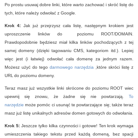
Po prostu usuwaj dobre linki, które warto zachować i skróć listę do
tych, które należy odwołać z Google.
Krok 4:
Jak już przejrzysz cała listę, następnym krokiem jest
uproszczenie linków do poziomu ROOT/DOMAIN.
Prawdopodobnie będziesz miał kilka linków pochodzących z tej
samej domeny (dzięki tagowaniu CMS, kategoriom itd.). Lepiej
więc jest (i łatwiej) odwołać cała domenę za jednym razem.
Możesz użyć do tego
darmowego narzędzia
,które skróci listę z
URL do poziomu domeny.
Teraz masz już wszystkie linki skrócone do poziomu ROOT wiec
upewnij się znowu, że żadne się nie powtarzają.
To
narzędzie
może pomóc ci usunąć te powtarzające się; także teraz
masz już listę unikalnych adresów domen gotowych do odwołania.
Krok 5:
Jeszcze tylko kilka czynności i gotowe! Ten krok wymaga
umieszczenia takiego tekstu przed każdą domeną, bez spacji