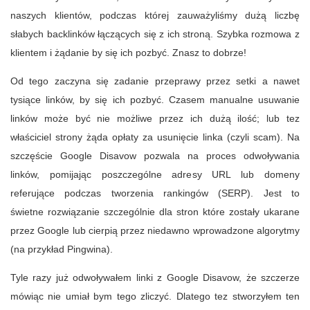
naszych klientów, podczas której zauważyliśmy dużą liczbę
słabych backlinków łączących się z ich stroną. Szybka rozmowa z
klientem i żądanie by się ich pozbyć. Znasz to dobrze!
Od tego zaczyna się zadanie przeprawy przez setki a nawet
tysiące linków, by się ich pozbyć. Czasem manualne usuwanie
linków może być nie możliwe przez ich dużą ilość; lub tez
właściciel strony żąda opłaty za usunięcie linka (czyli scam). Na
szczęście Google Disavow pozwala na proces odwoływania
linków, pomijając poszczególne adresy URL lub domeny
referujące podczas tworzenia rankingów (SERP). Jest to
świetne rozwiązanie szczególnie dla stron które zostały ukarane
przez Google lub cierpią przez niedawno wprowadzone algorytmy
(na przykład Pingwina).
Tyle razy już odwoływałem linki z Google Disavow, że szczerze
mówiąc nie umiał bym tego zliczyć. Dlatego tez stworzyłem ten