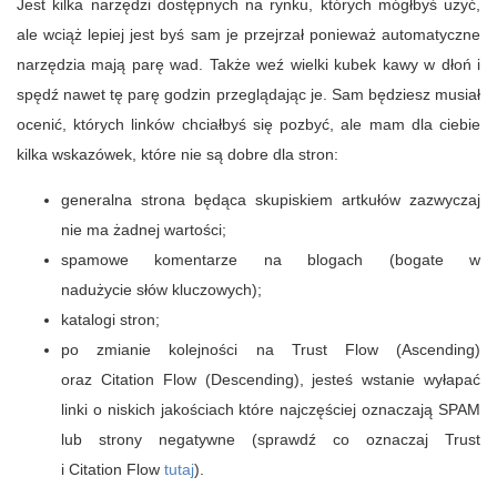
Jest kilka narzędzi dostępnych na rynku, których mógłbyś użyć,
ale wciąż lepiej jest byś sam je przejrzał ponieważ automatyczne
narzędzia mają parę wad. Także weź wielki kubek kawy w dłoń i
spędź nawet tę parę godzin przeglądając je. Sam będziesz musiał
ocenić, których linków chciałbyś się pozbyć, ale mam dla ciebie
kilka wskazówek, które nie są dobre dla stron:
generalna strona będąca skupiskiem artkułów zazwyczaj
nie ma żadnej wartości;
spamowe komentarze na blogach (bogate w
nadużycie słów kluczowych);
katalogi stron;
po zmianie kolejności na Trust Flow (Ascending)
oraz Citation Flow (Descending), jesteś wstanie wyłapać
linki o niskich jakościach które najczęściej oznaczają SPAM
lub strony negatywne (sprawdź co oznaczaj Trust
i Citation Flow
tutaj
).