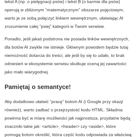
tekst A (np. o pielęgnacji psów) i tekst B (o karmie dla psów)
operują w zbliżonym “matematycznym” obszarze pojęciowym,
warto je ze sobą połączyć linkiem wewnętrznym, ułatwiając AI
zrozumienie całej “psiej” kategorii w Twoim serwisie.
Ponadto, jeśli jakaś podstrona nie posiada linków wewnętrznych,
dla botów AI zwykle nie istnieje. Głównym powodem będzie tutaj
niemożność dotarcia do treści, ale jeśli by się to udało, to brak
odniesień w ekosystemie serwisu skutkuje oceną jej zawartości
jako mało wiarygodnej.
Pamiętaj o semantyce!
Aby dodatkowo ułatwić “pracę” botom AI (i Google przy okazji
również), warto zadbać o przejrzystość kodu HTML. Składnia
powinna być w miarę możliwości jak najprostsza, przydatne będą
znaczniki takie jak: <article>, <header> czy <aside>, które
pomogą botom określić, która część kodu odpowiada za właściwą