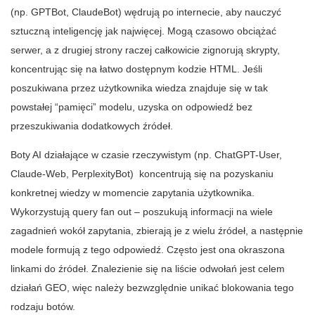
(np. GPTBot, ClaudeBot) wędrują po internecie, aby nauczyć
sztuczną inteligencję jak najwięcej. Mogą czasowo obciążać
serwer, a z drugiej strony raczej całkowicie zignorują skrypty,
koncentrując się na łatwo dostępnym kodzie HTML. Jeśli
poszukiwana przez użytkownika wiedza znajduje się w tak
powstałej “pamięci” modelu, uzyska on odpowiedź bez
przeszukiwania dodatkowych źródeł.
Boty AI działające w czasie rzeczywistym (np. ChatGPT-User,
Claude-Web, PerplexityBot) koncentrują się na pozyskaniu
konkretnej wiedzy w momencie zapytania użytkownika.
Wykorzystują query fan out – poszukują informacji na wiele
zagadnień wokół zapytania, zbierają je z wielu źródeł, a następnie
modele formują z tego odpowiedź. Często jest ona okraszona
linkami do źródeł. Znalezienie się na liście odwołań jest celem
działań GEO, więc należy bezwzględnie unikać blokowania tego
rodzaju botów.