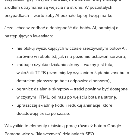
źródłem utrzymania są wejścia na stronę. W pozostałych
przypadkach – warto żeby AI poznało lepiej Twoją markę.
Jeżeli chcesz zadbać o dostępność dla botów AI, pamiętaj o
następujących kwestiach:
nie blokuj wyszukujących w czasie rzeczywistym botów AI,
zarówno w robots.txt, jak i na poziomie ustawień serwera,
zadbaj o szybkie działanie strony – ważny jest tutaj
wskaźnik TTFB (czas między wysłaniem żądania zasobu, a
dotarciem pierwszego bajtu odpowiedzi serwera),
ogranicz działanie skryptów – treści powinny być dostępne
w czystym HTML, od razu po wejściu bota na stronę,
upraszczaj składnię kodu i redukuj animacje, które
doładowują treści po czasie.
Wszystkie te elementy ułatwiają pracę również botom Google.
Pomogą więc w “klasycznych” działaniach SEO.