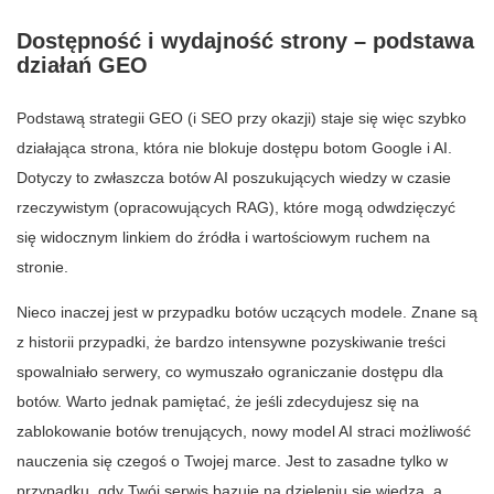
Dostępność i wydajność strony – podstawa
działań GEO
Podstawą strategii GEO (i SEO przy okazji) staje się więc szybko
działająca strona, która nie blokuje dostępu botom Google i AI.
Dotyczy to zwłaszcza botów AI poszukujących wiedzy w czasie
rzeczywistym (opracowujących RAG), które mogą odwdzięczyć
się widocznym linkiem do źródła i wartościowym ruchem na
stronie.
Nieco inaczej jest w przypadku botów uczących modele. Znane są
z historii przypadki, że bardzo intensywne pozyskiwanie treści
spowalniało serwery, co wymuszało ograniczanie dostępu dla
botów. Warto jednak pamiętać, że jeśli zdecydujesz się na
zablokowanie botów trenujących, nowy model AI straci możliwość
nauczenia się czegoś o Twojej marce. Jest to zasadne tylko w
przypadku, gdy Twój serwis bazuje na dzieleniu się wiedzą, a