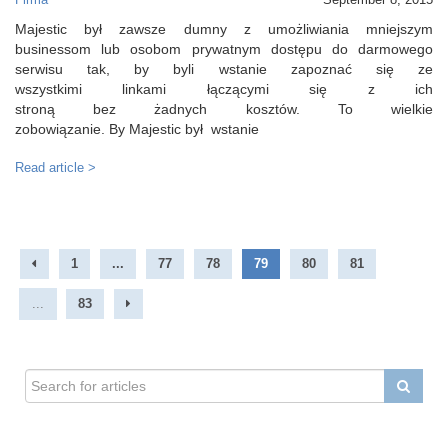
Majestic był zawsze dumny z umożliwiania mniejszym
businessom lub osobom prywatnym dostępu do darmowego
serwisu tak, by byli wstanie zapoznać się ze
wszystkimi linkami łączącymi się z ich
stroną bez żadnych kosztów. To wielkie
zobowiązanie. By Majestic był wstanie
Read article >
1
...
77
78
79
80
81
...
83