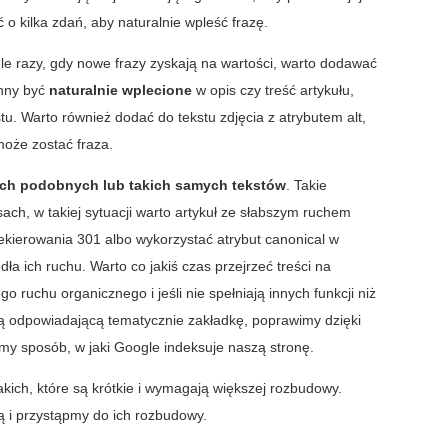
ć o kilka zdań, aby naturalnie wpleść frazę.
le razy, gdy nowe frazy zyskają na wartości, warto dodawać
inny być
naturalnie wplecione
w opis czy treść artykułu,
stu. Warto również dodać do tekstu zdjęcia z atrybutem alt,
może zostać fraza.
ch podobnych lub takich samych tekstów
. Takie
ach, w takiej sytuacji warto artykuł ze słabszym ruchem
ekierowania 301 albo wykorzystać atrybut canonical w
ła ich ruchu. Warto co jakiś czas przejrzeć treści na
o ruchu organicznego i jeśli nie spełniają innych funkcji niż
 odpowiadającą tematycznie zakładkę, poprawimy dzięki
my sposób, w jaki Google indeksuje naszą stronę.
ich, które są krótkie i wymagają większej rozbudowy.
ją i przystąpmy do ich rozbudowy.