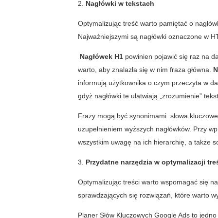
2.
Nagłówki w tekstach
Optymalizując treść warto pamiętać o nagłówk
Najważniejszymi są nagłówki oznaczone w H
Nagłówek H1
powinien pojawić się raz na da
warto, aby znalazła się w nim fraza główna.
N
informują użytkownika o czym przeczyta w dal
gdyż nagłówki te ułatwiają „zrozumienie” tek
Frazy mogą być synonimami słowa kluczowego
uzupełnieniem wyższych nagłówków. Przy w
wszystkim uwagę na ich hierarchię, a także s
3.
Przydatne narzędzia w optymalizacji tre
Optymalizując treści warto wspomagać się na
sprawdzających się rozwiązań, które warto w
Planer Słów Kluczowych Google Ads to jedno 