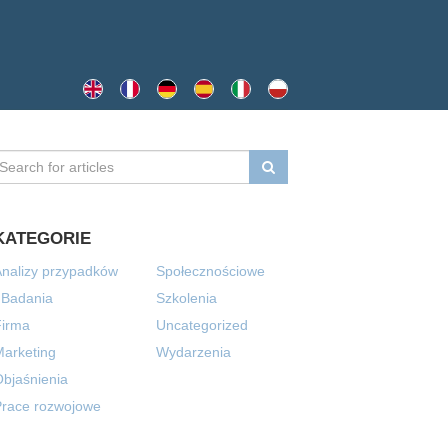
KATEGORIE
nalizy przypadków
Społecznościowe
 Badania
Szkolenia
Firma
Uncategorized
arketing
Wydarzenia
bjaśnienia
Prace rozwojowe