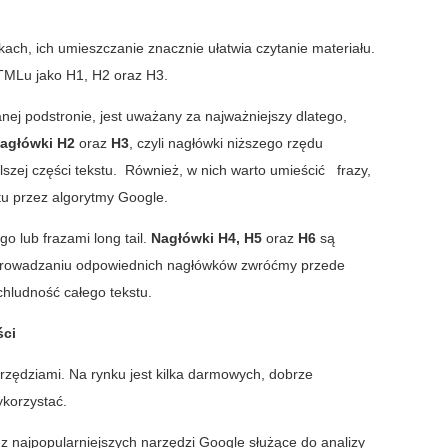
ach, ich umieszczanie znacznie ułatwia czytanie materiału.
TMLu jako H1, H2 oraz H3.
nej podstronie, jest uważany za najważniejszy dlatego,
agłówki H2
oraz
H3
, czyli nagłówki niższego rzędu
szej części tekstu. Również, w nich warto umieścić frazy,
stu przez algorytmy Google.
 lub frazami long tail.
Nagłówki H4, H5
oraz
H6
są
prowadzaniu odpowiednich nagłówków zwróćmy przede
chludność całego tekstu.
ści
rzędziami. Na rynku jest kilka darmowych, dobrze
ykorzystać.
z najpopularniejszych narzędzi Google służące do analizy