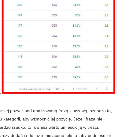
rwszej pozycji pod analizowaną frazą kluczową, oznacza to,
 kategorii, aby wzmocnić jej pozycję. Jeżeli fraza nie
rdzo rzadko, to również warto umieścić ją w treści.
czy dodać ją do już istniejącego tekstu, aby podnieść jej