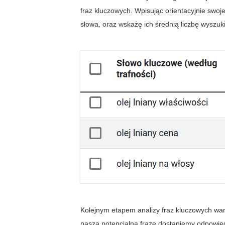
fraz kluczowych. Wpisując orientacyjnie swoj
słowa, oraz wskażę ich średnią liczbę wyszu
Kolejnym etapem analizy fraz kluczowych war
naszą potencjalną frazę dostaniemy odpowied