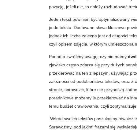
pozycję, jeżeli nie, to należy rozbudować treś
Jeden tekst powinien być optymalizowany wie
je do tekstu. Dodawane słowa kluczowe pow
jednak ich liczba zależna jest od długości tek
czyli opisem zdjęcia, w którym umieszczona 
Ponadto zwróćmy uwagę, czy nie mamy
dwó
zjawisko często zdarza się przy dużych serwis
przekierować na ten z lepszym, używając prz
zależności od podobieństwa tekstów, oraz źród
stronie, sprawdzić, które nie przynoszą żadneg
poradnikowe możemy je przekierować na inną
temu budżet crawlowania, czyli zoptymalizuje
Wśród swoich tekstów poszukajmy również tak
Sprawdźmy, pod jakimi frazami się wyświetla