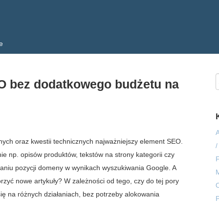
e
O bez dodatkowego budżetu na
A
nych oraz kwestii technicznych najważniejszy element SEO.
/
nie np. opisów produktów, tekstów na strony kategorii czy
waniu pozycji domeny w wynikach wyszukiwania Google. A
M
worzyć nowe artykuły? W zależności od tego, czy do tej pory
O
ię na różnych działaniach, bez potrzeby alokowania