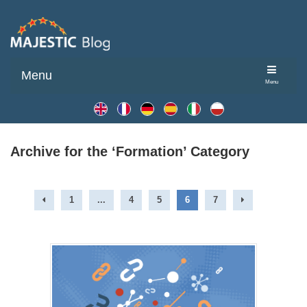
Menu
Menu
Archive for the ‘Formation’ Category
1
...
4
5
6
7