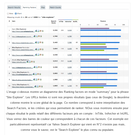
L’image ci-dessus montre un diagramme des Ranking factors en mode “summary” pour la phrase
“Site Explorer”. Les URLs listées ici sont nos propres résultats (pas ceux de Google), la deuxième
colonne montre le score global de la page. Ce nombre correspond à notre interprétation des
Search Factors, ie les critères qui vous permettent de ranker. NOus vous montrons ensuite pour
chaque résultat le poids relatif des différents facteurs pris en compte : InTitle, InAnchor et InURL.
Vous verrez des barres de couleur qui correspondent à chacun de ces facteurs. Cet exemple est
particulièrement représentatif car Yahoo Search Explorer qui vient en N°2 n’existe pas mais,
comme vous le savez, est le “Search Explorer” le plus connu ou populaire.