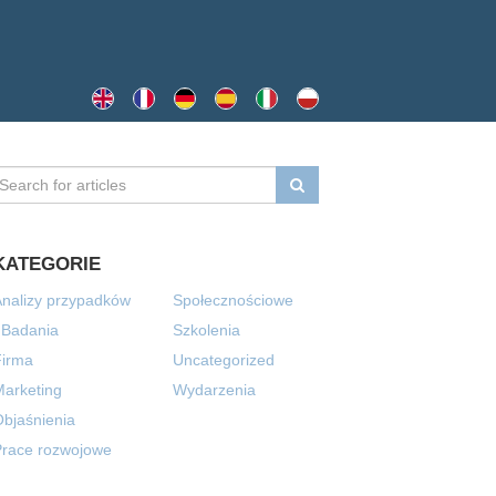
KATEGORIE
nalizy przypadków
Społecznościowe
 Badania
Szkolenia
Firma
Uncategorized
arketing
Wydarzenia
bjaśnienia
Prace rozwojowe