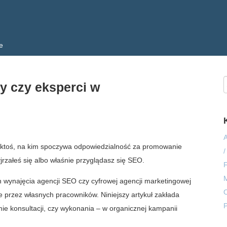
e
y czy eksperci w
A
zy ktoś, na kim spoczywa odpowiedzialność za promowanie
/
jrzałeś się albo właśnie przyglądasz się SEO.
M
ch wynajęcia agencji SEO czy cyfrowej agencji marketingowej
O
e przez własnych pracowników. Niniejszy artykuł zakłada
ie konsultacji, czy wykonania – w organicznej kampanii