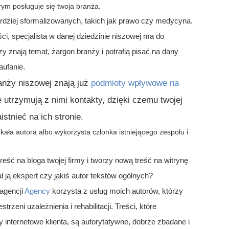
órym posługuje się twoja branża.
rdziej sformalizowanych, takich jak prawo czy medycyna.
i, specjalista w danej dziedzinie niszowej ma do
zy znają temat, żargon branży i potrafią pisać na dany
ufanie.
ranży niszowej znają już
podmioty wpływowe na
 utrzymują z nimi kontakty, dzięki czemu twojej
aistnieć na ich stronie.
ła autora albo wykorzysta członka istniejącego zespołu i
reść na bloga twojej firmy i tworzy nową treść na witrynę
ł ją ekspert czy jakiś autor tekstów ogólnych?
 agencji
Agency
korzysta z usług moich autorów, którzy
strzeni uzależnienia i rehabilitacji. Treści, które
y internetowe klienta, są autorytatywne, dobrze zbadane i