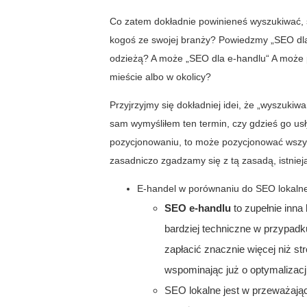
Co zatem dokładnie powinieneś wyszukiwać, 
kogoś ze swojej branży? Powiedzmy „SEO dla f
odzieżą? A może „SEO dla e-handlu“ A może
mieście albo w okolicy?
Przyjrzyjmy się dokładniej idei, że „wyszuki
sam wymyśliłem ten termin, czy gdzieś go usłys
pozycjonowaniu, to może pozycjonować wszyst
zasadniczo zgadzamy się z tą zasadą, istnieją
E-handel w porównaniu do SEO lokalne
SEO e-handlu
to zupełnie inna
bardziej techniczne w przypadk
zapłacić znacznie więcej niż str
wspominając już o optymalizacji
SEO lokalne jest w przeważając