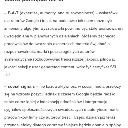
–
E-A-T
(expertise, authority, and trustworthiness) – wskazówki
dla raterów Google i to jak na podstawie ich ocen może być
zmieniany algorytm wyszukiwarki powinno być stale analizowane i
uwzględniane w planowanych działaniach. Możemy zachęcać
pracowników do tworzenia eksperckich materiałów, dbać o
rozpoznawalność marki i poszczególnych autorów,
systematycznie rozbudowywać treści niższej jakości, pilnować
jakości sekcji z user genereted content, wdrożyć certyfikat SSL,
itd.
–
social signals
– nie każda aktywność w social media przełoży
się na wzrosty pozycji jednak z czasem Google będzie radziło
sobie coraz lepiej z indeksacją odnośników i interpretacją
sygnałów społecznościowych świadczących o autorytecie marki,
pracowników firmy czy autorów treści. Część działań już teraz
przynosi efekty dlatego coraz ważniejsze będzie dbanie o spójny