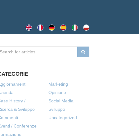
CATEGORIE
Aggiornamenti
Marketing
Azienda
Opinione
ase History /
Social Media
icerca & Sviluppo
Sviluppo
Commenti
Uncategorized
venti / Conferenze
Formazione