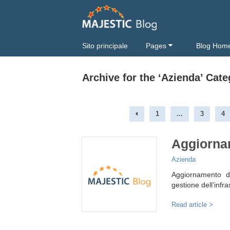
Sito principale
Pages
Blog Hom
Archive for the ‘Azienda’ Cat
1
...
3
4
Aggiornam
Azienda
Aggiornamento d
gestione dell’infra
Read article >