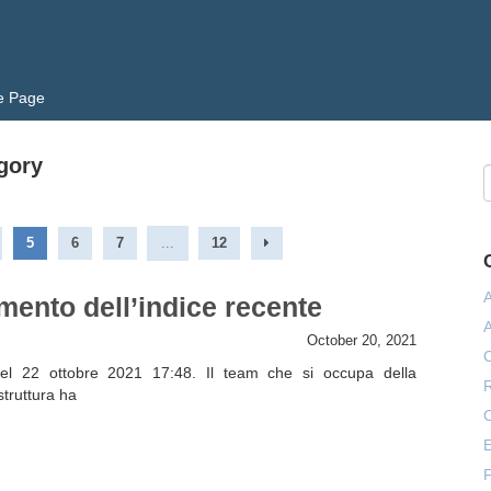
e Page
egory
5
6
7
...
12
ento dell’indice recente
October 20, 2021
C
el 22 ottobre 2021 17:48. Il team che si occupa della
R
struttura ha
E